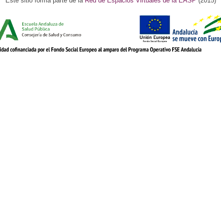
Este sitio forma parte de la
Red de Espacios Virtuales de la EASP
(2015)